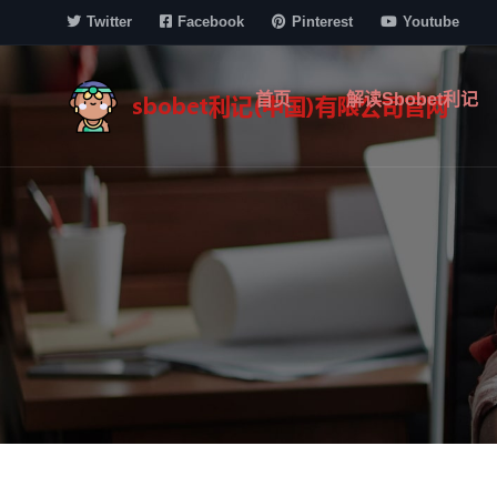
Twitter
Facebook
Pinterest
Youtube
首页
解读sbobet利记