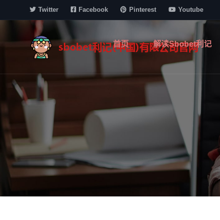
Twitter
Facebook
Pinterest
Youtube
首页
解读sbobet利记