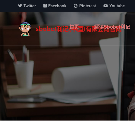
Twitter
Facebook
Pinterest
Youtube
首页
解读sbobet利记