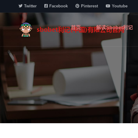
Twitter
Facebook
Pinterest
Youtube
首页
解读sbobet利记