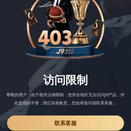
访问限制
尊敬的用户，由于相关法律限制，您所在地区无法访问J9产品，对
此造成的不便，我们深表歉意，您如有疑问请联系客服。
联系客服