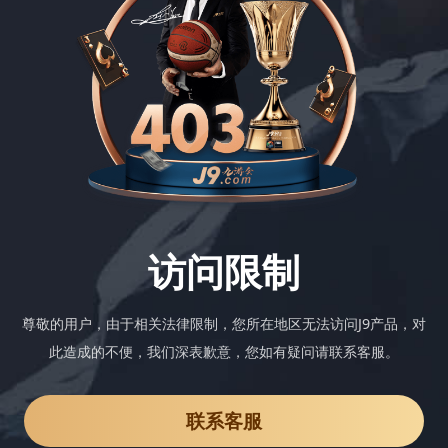
访问限制
尊敬的用户，由于相关法律限制，您所在地区无法访问J9产品，对
此造成的不便，我们深表歉意，您如有疑问请联系客服。
联系客服